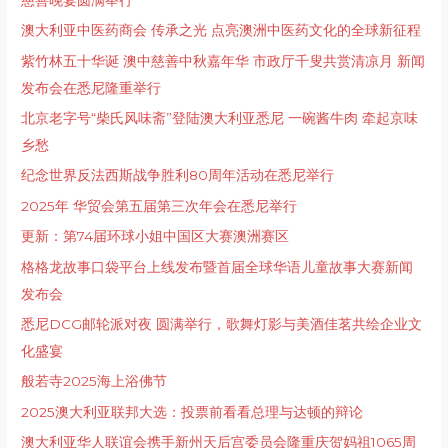
澳大利亚中医药商会 传承之光 点亮澳洲中医药文化的全球新征程
紫竹林五十华诞 澳中慈善中秋嘉年华 市政厅千叟共赏清凉月 新闻
发布会在悉尼隆重举行
北京⽼字号“柴⽒⻛味斋”登陆澳⼤利亚悉尼 ⼀碗酱⽜⾁ 牵起京味
乡愁
纪念世界反法西斯战争胜利80周年活动在悉尼举行
2025年 华贸会第五届第三次年会在悉尼举行
更新：第74届环球小姐中国区大赛澳洲赛区
格格龙故事口袋平台上线发布暨首届全球华语儿童故事大赛新闻
发布会
悉尼DCG邮轮派对夜 圆满举行，歌舞灯影与美酒佳茗共绘企业文
化盛宴
般若寺2025海上浴佛节
2025澳大利亚联邦大选：投票前看看总理与达顿的辩论
澳大利亚华人联谊会携手新州天后宫委员会隆重庆贺妈祖1065周