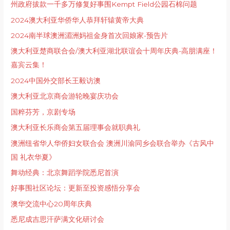
州政府拔款一千多万修复好事围Kempt Field公园石棉问题
2024澳大利亚华侨华人恭拜轩辕黄帝大典
2024南半球澳洲湄洲妈祖金身首次回娘家-预告片
澳大利亚楚商联合会/澳大利亚湖北联谊会十周年庆典-高朋满座！
嘉宾云集！
2024中国外交部长王毅访澳
澳大利亚北京商会游轮晚宴庆功会
国粹芬芳，京剧专场
澳大利亚长乐商会第五届理事会就职典礼
澳洲纽省华人华侨妇女联合会 澳洲川渝同乡会联合举办《古风中
国 礼衣华夏》
舞动经典：北京舞蹈学院悉尼首演
好事围社区论坛：更新至投资感悟分享会
澳华交流中心20周年庆典
悉尼成吉思汗萨满文化研讨会