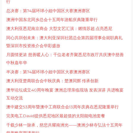
行
总决赛：第74届环球小姐中国区大赛澳洲赛区
澳洲中国东北同乡总会十五周年游船庆典隆重举行
澳大利亚悉尼南京商会 大型文艺汇演：燃情苏超·点亮悉尼
同心共圳创未来：澳大利亚深圳社团总会第四届理事会就职典礼
暨深圳市投资推介会华彩盛放
月圆情更浓 慈善暖人心：千位老者齐聚悉尼市政厅共庆澳中慈善
中秋嘉年华
半决赛：第74届环球小姐中国区大赛澳洲赛区
澳大利亚楚商联合会中秋庆典：楚澳同辉·传承创新
澳华论坛成立40周年晚宴 澳洲总理亲临现场 发表演讲 共进晚宴
互动交流
澳中建交53周年暨澳中工商联合会13周年庆典在悉尼隆重举行
完美电工David提供悉尼地区最超值的太阳能电池套餐
千载少林一脉承，慈悲共耀南洲光——澳洲少林寺弘法十五周年
慈善晚宴圆满举行