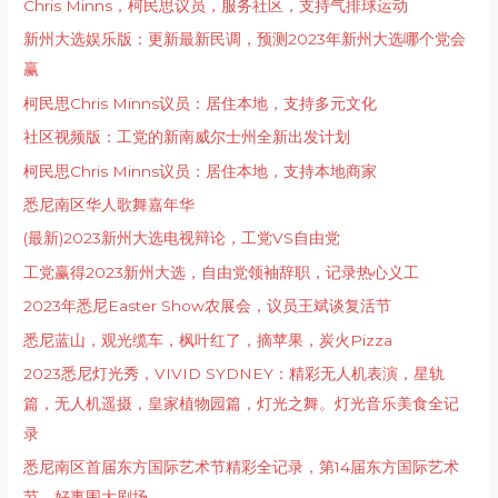
Chris Minns，柯民思议员，服务社区，支持气排球运动
新州大选娱乐版：更新最新民调，预测2023年新州大选哪个党会
赢
柯民思Chris Minns议员：居住本地，支持多元文化
社区视频版：工党的新南威尔士州全新出发计划
柯民思Chris Minns议员：居住本地，支持本地商家
悉尼南区华人歌舞嘉年华
(最新)2023新州大选电视辩论，工党VS自由党
工党赢得2023新州大选，自由党领袖辞职，记录热心义工
2023年悉尼Easter Show农展会，议员王斌谈复活节
悉尼蓝山，观光缆车，枫叶红了，摘苹果，炭火Pizza
2023悉尼灯光秀，VIVID SYDNEY：精彩无人机表演，星轨
篇，无人机遥摄，皇家植物园篇，灯光之舞。灯光音乐美食全记
录
悉尼南区首届东方国际艺术节精彩全记录，第14届东方国际艺术
节，好事围大剧场