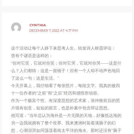
CYNTHIA
DECEMBER 7, 2022 AT 4:17 PM
这个活动让每个人静下来思考人生。转发诗人映霞评论：
曾有个谜语是这样的：
“你对它笑，它就对你笑；你对它哭，它就对你哭——这是什
么？人们都猜：这是一面镜子！但有一个人却不动声色地回
了这么一句：这是生活。”
今天开幕上，我仔细看了每张照片，每段文字。我真的被四
十一位作者的“之前”和“之后”经历和感悟所动容。
作为一个极富个性、有深度思想的艺术家，张仲衡前后的照
片很有创意，短短的留言，也是朴素中包含辩证思想。
他写道：“当年总认为海外是一片无限的天地，好像抵达海的
另一边我就拥有了整个世界。我来澳洲时装着满脑子的幻
想，心潮澎湃如同荡漾着南太平洋的海水。那时还没有“脑子