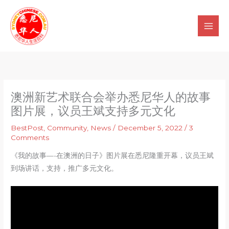
Skip
to
content
澳洲新艺术联合会举办悉尼华人的故事
图片展，议员王斌支持多元文化
BestPost
,
Community
,
News
/
December 5, 2022
/
3
Comments
《我的故事—-在澳洲的日子》图片展在悉尼隆重开幕，议员王斌
到场讲话，支持，推广多元文化。