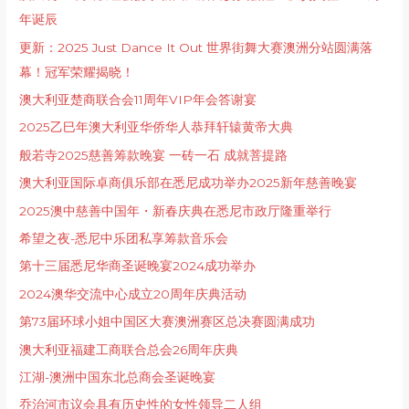
年诞辰
更新：2025 Just Dance It Out 世界街舞⼤赛澳洲分站圆满落
幕！冠军荣耀揭晓！
澳大利亚楚商联合会11周年VIP年会答谢宴
2025乙巳年澳大利亚华侨华人恭拜轩辕黄帝大典
般若寺2025慈善筹款晚宴 一砖一石 成就菩提路
澳大利亚国际卓商俱乐部在悉尼成功举办2025新年慈善晚宴
2025澳中慈善中国年・新春庆典在悉尼市政厅隆重举行
希望之夜-悉尼中乐团私享筹款音乐会
第十三届悉尼华商圣诞晚宴2024成功举办
2024澳华交流中心成⽴20周年庆典活动
第73届环球小姐中国区大赛澳洲赛区总决赛圆满成功
澳大利亚福建工商联合总会26周年庆典
江湖-澳洲中国东北总商会圣诞晚宴
乔治河市议会具有历史性的女性领导二人组