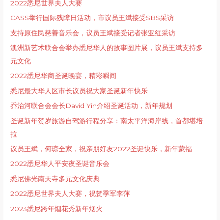
2022悉尼世界夫人大赛
CASS举行国际残障日活动，市议员王斌接受SBS采访
支持原住民慈善音乐会，议员王斌接受记者张亚红采访
澳洲新艺术联合会举办悉尼华人的故事图片展，议员王斌支持多
元文化
2022悉尼华商圣诞晚宴，精彩瞬间
悉尼最大华人区市长议员祝大家圣诞新年快乐
乔治河联合会会长David Yin介绍圣诞活动，新年规划
圣诞新年贺岁旅游自驾游行程分享：南太平洋海岸线，首都堪培
拉
议员王斌，何琼全家，祝亲朋好友2022圣诞快乐，新年蒙福
2022悉尼华人平安夜圣诞音乐会
悉尼佛光南天寺多元文化庆典
2022悉尼世界夫人大赛，祝贺季军李萍
2023悉尼跨年烟花秀新年烟火