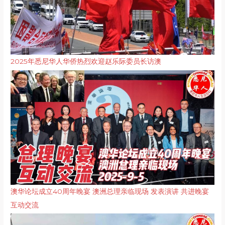
2025年悉尼华人华侨热烈欢迎赵乐际委员长访澳
澳华论坛成立40周年晚宴 澳洲总理亲临现场 发表演讲 共进晚宴
互动交流