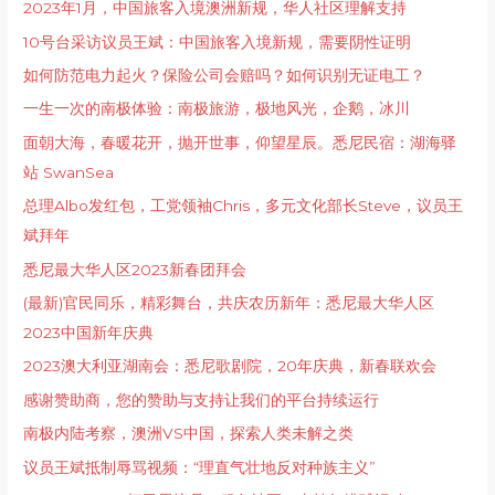
2023年1月，中国旅客入境澳洲新规，华人社区理解支持
10号台采访议员王斌：中国旅客入境新规，需要阴性证明
如何防范电力起火？保险公司会赔吗？如何识别无证电工？
一生一次的南极体验：南极旅游，极地风光，企鹅，冰川
面朝大海，春暖花开，抛开世事，仰望星辰。悉尼民宿：湖海驿
站 SwanSea
总理Albo发红包，工党领袖Chris，多元文化部长Steve，议员王
斌拜年
悉尼最大华人区2023新春团拜会
(最新)官民同乐，精彩舞台，共庆农历新年：悉尼最大华人区
2023中国新年庆典
2023澳大利亚湖南会：悉尼歌剧院，20年庆典，新春联欢会
感谢赞助商，您的赞助与支持让我们的平台持续运行
南极内陆考察，澳洲VS中国，探索人类未解之类
议员王斌抵制辱骂视频：“理直气壮地反对种族主义”