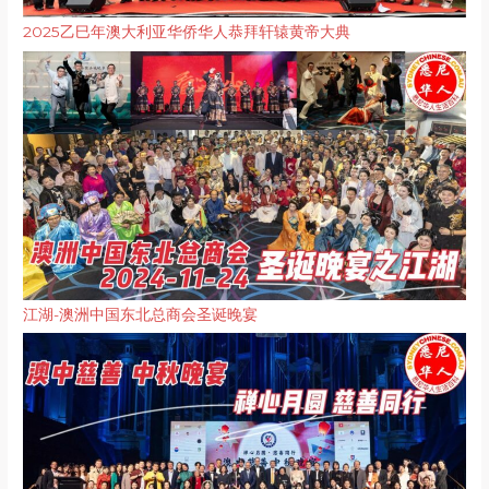
2025乙巳年澳大利亚华侨华人恭拜轩辕黄帝大典
江湖-澳洲中国东北总商会圣诞晚宴