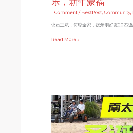
乐，新年蒙福
快
乐，
1 Comment
/
BestPost
,
Community
,
新
议员王斌，何琼全家，祝亲朋好友2022
年
蒙
Read More »
福
圣
诞
新
年
贺