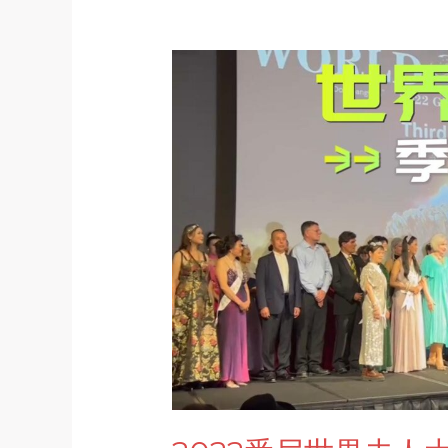
2022
悉
尼
世
界
夫
人
大
赛，
祝
贺
季
军
李
萍