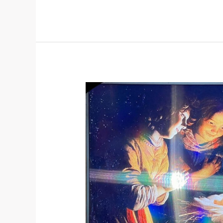
2022
悉
尼
华
人
平
安
夜
圣
诞
音