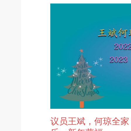
议
员
王
斌，
何
琼
全
家，
祝
亲
朋
好
友
2022
圣
议员王斌，何琼全家
诞