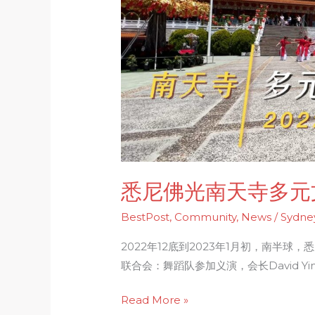
天
寺
多
元
文
化
庆
典
悉尼佛光南天寺多元
BestPost
,
Community
,
News
/
Sydne
2022年12底到2023年1月初，南半
联合会：舞蹈队参加义演，会长David Y
Read More »