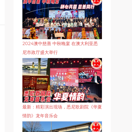
2024澳中慈善 中秋晚宴 在澳大利亚悉
尼市政厅盛大举行
最新：精彩演出现场，悉尼歌剧院《华夏
情韵》龙年音乐会