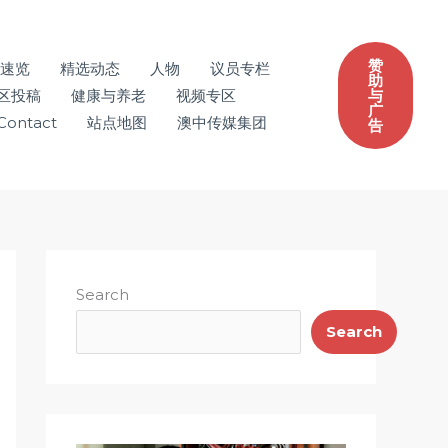
赞
速览
精选动态
人物
议员专栏
助
区投稿
健康与养老
视频专区
与
广
Contact
站点地图
澳中传媒集团
告
Search
Search