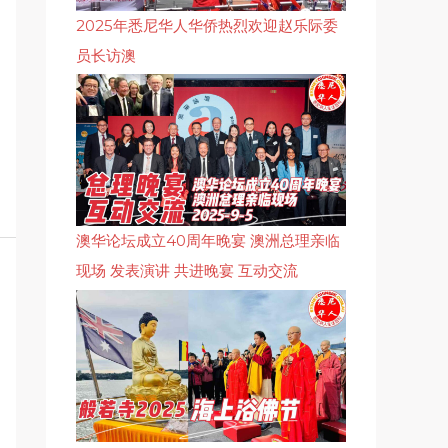
2025年悉尼华人华侨热烈欢迎赵乐际委
员长访澳
澳华论坛成立40周年晚宴 澳洲总理亲临
现场 发表演讲 共进晚宴 互动交流