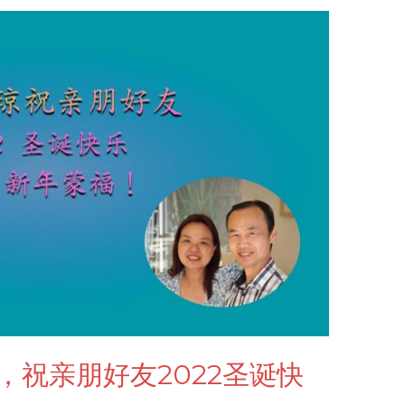
，祝亲朋好友2022圣诞快