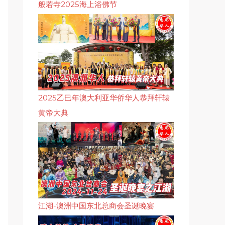
般若寺2025海上浴佛节
2025乙巳年澳大利亚华侨华人恭拜轩辕
黄帝大典
江湖-澳洲中国东北总商会圣诞晚宴