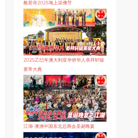
般若寺2025海上浴佛节
2025乙巳年澳大利亚华侨华人恭拜轩辕
黄帝大典
江湖-澳洲中国东北总商会圣诞晚宴