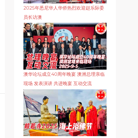
2025年悉尼华人华侨热烈欢迎赵乐际委
员长访澳
澳华论坛成立40周年晚宴 澳洲总理亲临
现场 发表演讲 共进晚宴 互动交流