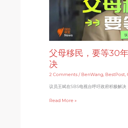
议
员
王
斌
呼
吁
政
父母移民，要等30
府
决
积
极
2 Comments
/
BenWang
,
BestPost
,
解
议员王斌在SBS电视台呼吁政府积极解决
决
Read More »