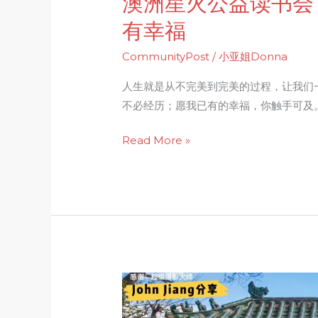
澳洲星火公益读书会
痛
有幸福
楚，
拥
CommunityPost
/
小亚姐Donna
有
人生就是从不完美到完美的过程，让我们
幸
不必经历；愿我已有的幸福，你触手可及
福
Read More »
悉
尼