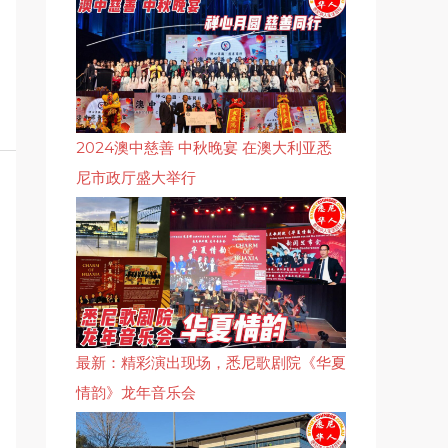
2024澳中慈善 中秋晚宴 在澳大利亚悉
尼市政厅盛大举行
最新：精彩演出现场，悉尼歌剧院《华夏
情韵》龙年音乐会