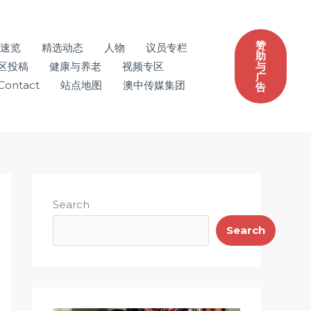
赞
速览
精选动态
人物
议员专栏
助
区投稿
健康与养老
视频专区
与
广
Contact
站点地图
澳中传媒集团
告
Search
Search