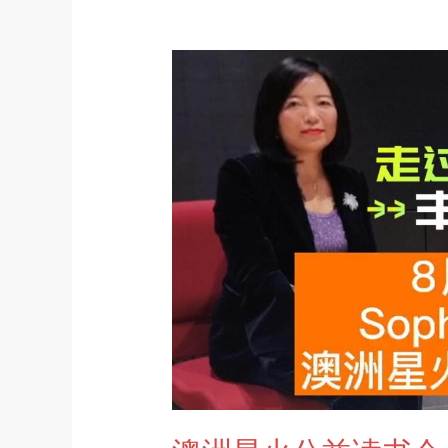
澳
洲
星
火
公
益
读
书
会：
丰
富
心
灵，
走
过