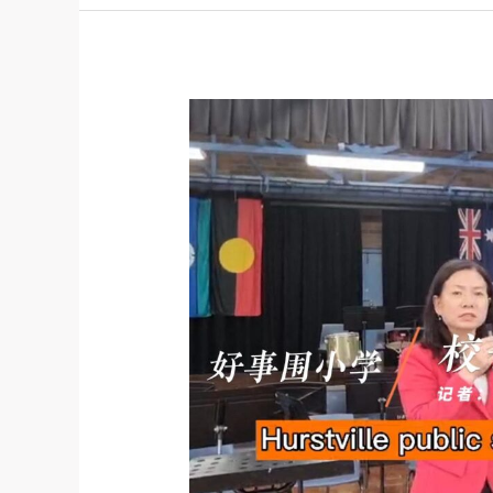
悉
尼
好
事
围
小
学
需
要
您
的
帮
助