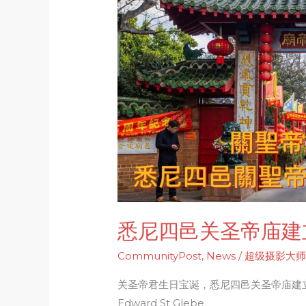
四
邑
关
圣
帝
庙
建
立
125
周
年
活
动
悉尼四邑关圣帝庙建立
CommunityPost
,
News
/
超级摄影大师：J
关圣帝君生日宝诞，悉尼四邑关圣帝庙建立
Edward St Glebe