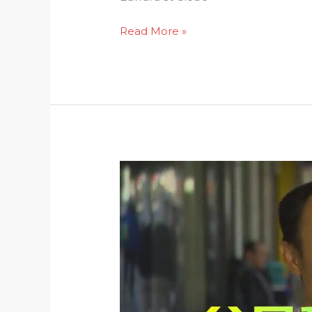
Read More »
父
母
移
民，
要
等
30
年，