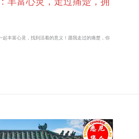
：丰富心灵，走过痛楚，拥
一起丰富心灵，找到活着的意义！愿我走过的痛楚，你
。