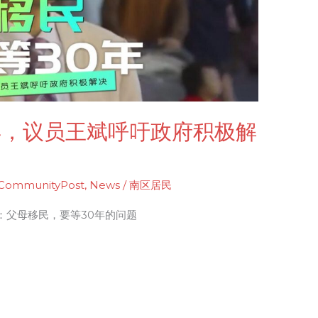
年，议员王斌呼吁政府积极解
CommunityPost
,
News
/
南区居民
：父母移民，要等30年的问题