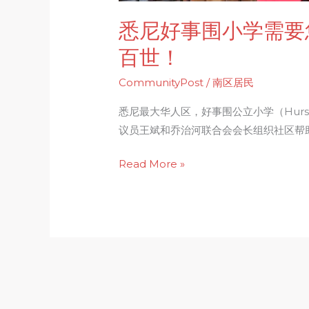
–
捐
悉尼好事围小学需要您
助
百世！
小
学，
CommunityPost
/
南区居民
流
悉尼最大华人区，好事围公立小学（Hurstvi
芳
议员王斌和乔治河联合会会长组织社区帮助
百
世！
Read More »