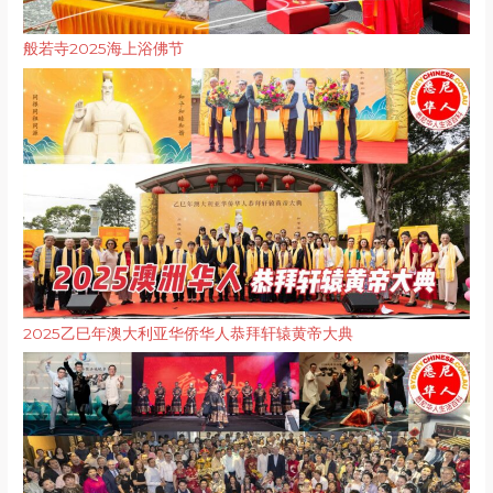
般若寺2025海上浴佛节
2025乙巳年澳大利亚华侨华人恭拜轩辕黄帝大典