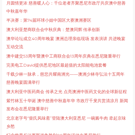
月圆情更浓 慈善暖人心：千位老者齐聚悉尼市政厅共庆澳中慈善
中秋嘉年华
半决赛：第74届环球小姐中国区大赛澳洲赛区
澳大利亚楚商联合会中秋庆典：楚澳同辉·传承创新
澳华论坛成立40周年晚宴 澳洲总理亲临现场 发表演讲 共进晚宴
互动交流
澳中建交53周年暨澳中工商联合会13周年庆典在悉尼隆重举行
完美电工David提供悉尼地区最超值的太阳能电池套餐
千载少林一脉承，慈悲共耀南洲光——澳洲少林寺弘法十五周年
慈善晚宴圆满举行
澳大利亚中医药商会 传承之光 点亮澳洲中医药文化的全球新征程
紫竹林五十华诞 澳中慈善中秋嘉年华 市政厅千叟共赏清凉月 新闻
发布会在悉尼隆重举行
北京⽼字号“柴⽒⻛味斋”登陆澳⼤利亚悉尼 ⼀碗酱⽜⾁ 牵起京味
乡愁