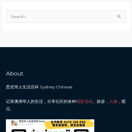
S
e
a
r
c
h
f
About
o
r
悉尼华人生活百科 Sydney Chinese
:
记录澳洲华人的生活，分享社区的各种
精彩活动
、旅游，
人物
，观
点。