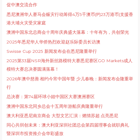
促中澳交流合作
悉尼澳洲华人赛马会赈灾行动筹得4万5千澳币(约23万港币)支援香
港大埔火灾受灾家庭
澳洲中国东北总商会十周年庆典盛大落幕：十年有为，共创荣光
2025年悉尼华人华侨热烈欢迎赵乐际委员长访澳
Swisse Cup 2025 新闻发布会在悉尼隆重举行
2025第33届NSR海外新丝路模特大赛悉尼赛区GO Markets成人
模特大赛总决赛圆满落幕！
2026年澳中慈善·相约今宵中国年暨 少儿春晚：新闻发布会隆重举
行
总决赛：第74届环球小姐中国区大赛澳洲赛区
澳洲中国东北同乡总会十五周年游船庆典隆重举行
澳大利亚悉尼南京商会 大型文艺汇演：燃情苏超·点亮悉尼
同心共圳创未来：澳大利亚深圳社团总会第四届理事会就职典礼
暨深圳市投资推介会华彩盛放