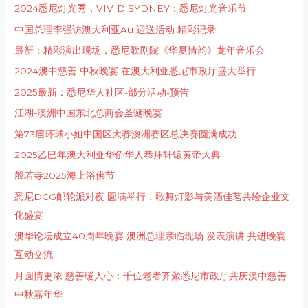
2024悉尼灯光秀，VIVID SYDNEY：悉尼灯光音乐节
中国总理李强访澳大利亚Au 迎送活动 精彩记录
最新：精彩演出现场，悉尼歌剧院《华夏情韵》龙年音乐会
2024澳中慈善 中秋晚宴 在澳大利亚悉尼市政厅盛大举行
2025最新：悉尼华人社区-部分活动-预告
江湖-澳洲中国东北总商会圣诞晚宴
第73届环球小姐中国区大赛澳洲赛区总决赛圆满成功
2025乙巳年澳大利亚华侨华人恭拜轩辕黄帝大典
般若寺2025海上浴佛节
悉尼DCG邮轮派对夜 圆满举行，歌舞灯影与美酒佳茗共绘企业文
化盛宴
澳华论坛成立40周年晚宴 澳洲总理亲临现场 发表演讲 共进晚宴
互动交流
月圆情更浓 慈善暖人心：千位老者齐聚悉尼市政厅共庆澳中慈善
中秋嘉年华