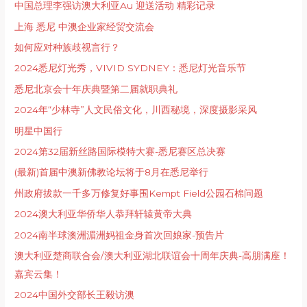
中国总理李强访澳大利亚Au 迎送活动 精彩记录
上海 悉尼 中澳企业家经贸交流会
如何应对种族歧视言行？
2024悉尼灯光秀，VIVID SYDNEY：悉尼灯光音乐节
悉尼北京会十年庆典暨第二届就职典礼
2024年“少林寺”人文民俗文化，川西秘境，深度摄影采风
明星中国行
2024第32届新丝路国际模特大赛-悉尼赛区总决赛
(最新)首届中澳新佛教论坛将于8月在悉尼举行
州政府拔款一千多万修复好事围Kempt Field公园石棉问题
2024澳大利亚华侨华人恭拜轩辕黄帝大典
2024南半球澳洲湄洲妈祖金身首次回娘家-预告片
澳大利亚楚商联合会/澳大利亚湖北联谊会十周年庆典-高朋满座！
嘉宾云集！
2024中国外交部长王毅访澳