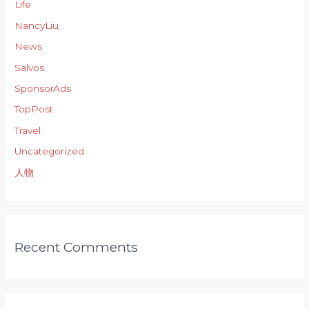
Life
NancyLiu
News
Salvos
SponsorAds
TopPost
Travel
Uncategorized
人物
Recent Comments