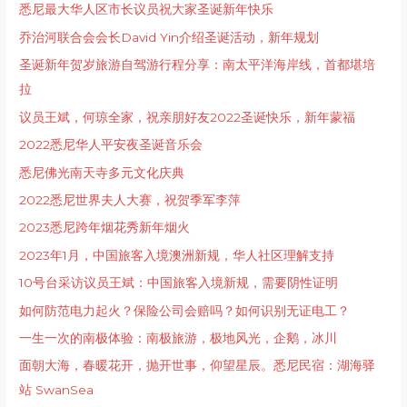
悉尼最大华人区市长议员祝大家圣诞新年快乐
乔治河联合会会长David Yin介绍圣诞活动，新年规划
圣诞新年贺岁旅游自驾游行程分享：南太平洋海岸线，首都堪培
拉
议员王斌，何琼全家，祝亲朋好友2022圣诞快乐，新年蒙福
2022悉尼华人平安夜圣诞音乐会
悉尼佛光南天寺多元文化庆典
2022悉尼世界夫人大赛，祝贺季军李萍
2023悉尼跨年烟花秀新年烟火
2023年1月，中国旅客入境澳洲新规，华人社区理解支持
10号台采访议员王斌：中国旅客入境新规，需要阴性证明
如何防范电力起火？保险公司会赔吗？如何识别无证电工？
一生一次的南极体验：南极旅游，极地风光，企鹅，冰川
面朝大海，春暖花开，抛开世事，仰望星辰。悉尼民宿：湖海驿
站 SwanSea