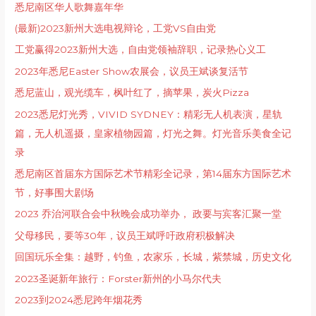
悉尼南区华人歌舞嘉年华
(最新)2023新州大选电视辩论，工党VS自由党
工党赢得2023新州大选，自由党领袖辞职，记录热心义工
2023年悉尼Easter Show农展会，议员王斌谈复活节
悉尼蓝山，观光缆车，枫叶红了，摘苹果，炭火Pizza
2023悉尼灯光秀，VIVID SYDNEY：精彩无人机表演，星轨
篇，无人机遥摄，皇家植物园篇，灯光之舞。灯光音乐美食全记
录
悉尼南区首届东方国际艺术节精彩全记录，第14届东方国际艺术
节，好事围大剧场
2023 乔治河联合会中秋晚会成功举办， 政要与宾客汇聚一堂
父母移民，要等30年，议员王斌呼吁政府积极解决
回国玩乐全集：越野，钓鱼，农家乐，长城，紫禁城，历史文化
2023圣诞新年旅行：Forster新州的小马尔代夫
2023到2024悉尼跨年烟花秀