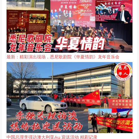
最新：精彩演出现场，悉尼歌剧院《华夏情韵》龙年音乐会
中国总理李强访澳大利亚Au 迎送活动 精彩记录