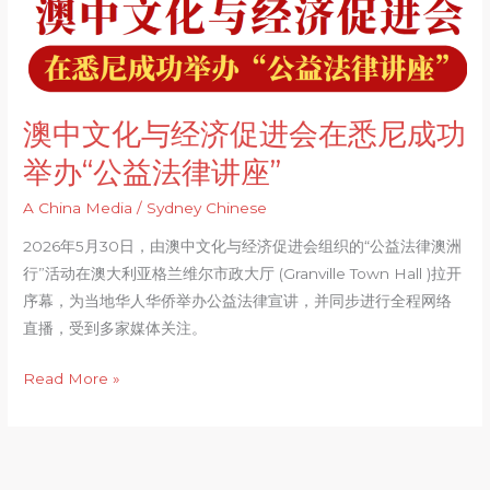
经
济
促
进
澳中文化与经济促进会在悉尼成功
会
在
举办“公益法律讲座”
悉
A China Media
/
Sydney Chinese
尼
成
2026年5月30日，由澳中文化与经济促进会组织的“公益法律澳洲
功
行”活动在澳大利亚格兰维尔市政大厅 (Granville Town Hall )拉开
举
序幕，为当地华人华侨举办公益法律宣讲，并同步进行全程网络
办“公
直播，受到多家媒体关注。
益
法
Read More »
律
讲
座”