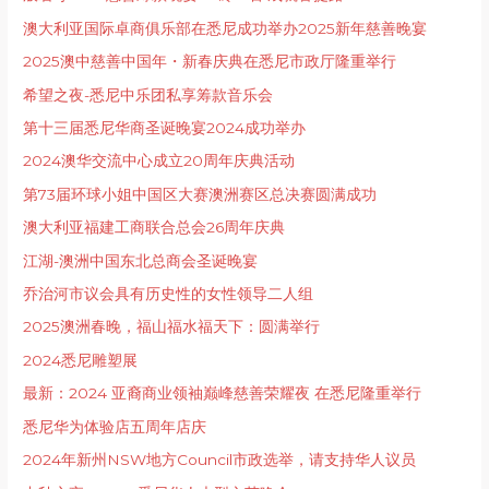
澳大利亚国际卓商俱乐部在悉尼成功举办2025新年慈善晚宴
2025澳中慈善中国年・新春庆典在悉尼市政厅隆重举行
希望之夜-悉尼中乐团私享筹款音乐会
第十三届悉尼华商圣诞晚宴2024成功举办
2024澳华交流中心成⽴20周年庆典活动
第73届环球小姐中国区大赛澳洲赛区总决赛圆满成功
澳大利亚福建工商联合总会26周年庆典
江湖-澳洲中国东北总商会圣诞晚宴
乔治河市议会具有历史性的女性领导二人组
2025澳洲春晚，福山福水福天下：圆满举行
2024悉尼雕塑展
最新：2024 亚裔商业领袖巅峰慈善荣耀夜 在悉尼隆重举行
悉尼华为体验店五周年店庆
2024年新州NSW地方Council市政选举，请支持华人议员