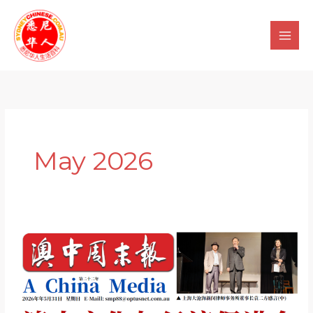
Skip
to
content
May 2026
澳
中
文
化
与