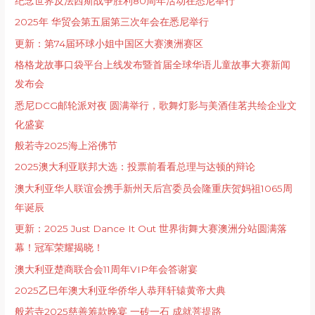
纪念世界反法西斯战争胜利80周年活动在悉尼举行
2025年 华贸会第五届第三次年会在悉尼举行
更新：第74届环球小姐中国区大赛澳洲赛区
格格龙故事口袋平台上线发布暨首届全球华语儿童故事大赛新闻
发布会
悉尼DCG邮轮派对夜 圆满举行，歌舞灯影与美酒佳茗共绘企业文
化盛宴
般若寺2025海上浴佛节
2025澳大利亚联邦大选：投票前看看总理与达顿的辩论
澳大利亚华人联谊会携手新州天后宫委员会隆重庆贺妈祖1065周
年诞辰
更新：2025 Just Dance It Out 世界街舞⼤赛澳洲分站圆满落
幕！冠军荣耀揭晓！
澳大利亚楚商联合会11周年VIP年会答谢宴
2025乙巳年澳大利亚华侨华人恭拜轩辕黄帝大典
般若寺2025慈善筹款晚宴 一砖一石 成就菩提路