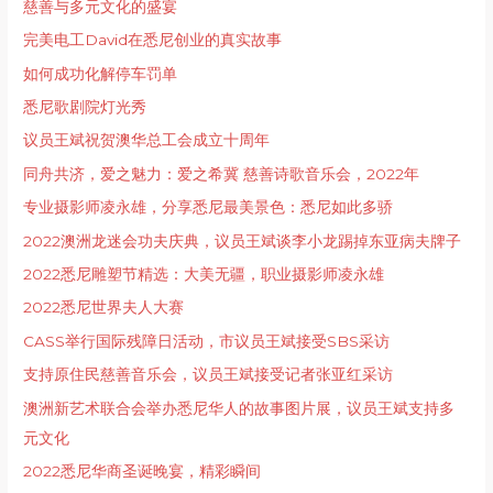
慈善与多元文化的盛宴
完美电工David在悉尼创业的真实故事
如何成功化解停车罚单
悉尼歌剧院灯光秀
议员王斌祝贺澳华总工会成立十周年
同舟共济，爱之魅力：爱之希冀 慈善诗歌音乐会，2022年
专业摄影师凌永雄，分享悉尼最美景色：悉尼如此多骄
2022澳洲龙迷会功夫庆典，议员王斌谈李小龙踢掉东亚病夫牌子
2022悉尼雕塑节精选：大美无疆，职业摄影师凌永雄
2022悉尼世界夫人大赛
CASS举行国际残障日活动，市议员王斌接受SBS采访
支持原住民慈善音乐会，议员王斌接受记者张亚红采访
澳洲新艺术联合会举办悉尼华人的故事图片展，议员王斌支持多
元文化
2022悉尼华商圣诞晚宴，精彩瞬间