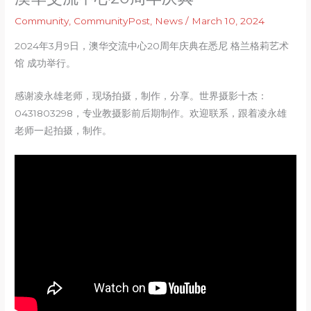
Community
,
CommunityPost
,
News
/
March 10, 2024
2024年3月9日，澳华交流中心20周年庆典在悉尼 格兰格莉艺术
馆 成功举行。
感谢凌永雄老师，现场拍摄，制作，分享。世界摄影十杰：
0431803298，专业教摄影前后期制作。欢迎联系，跟着凌永雄
老师一起拍摄，制作。